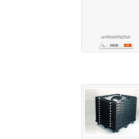
unYRrLWJTNQTLW