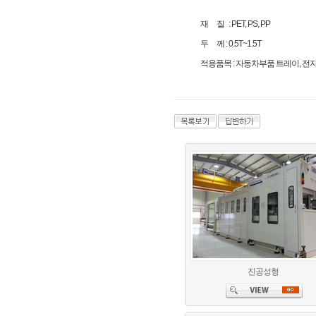
재 질 : PET, PS, PP
두 께 : 0.5T~1.5T
적용품목 : 자동차부품 트레이, 전자
진공성형