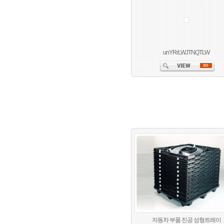
unYRrLWJTNQTLW
자동차 부품 진공 성형트레이