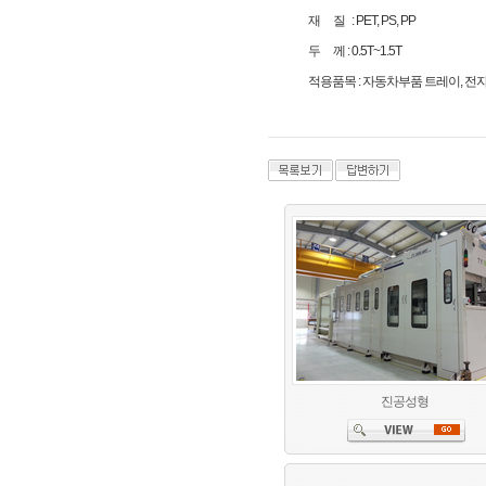
재 질 : PET, PS, PP
두 께 : 0.5T~1.5T
적용품목 : 자동차부품 트레이, 전자
진공성형